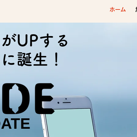
ホーム
がUPする
館に誕生！
DATE