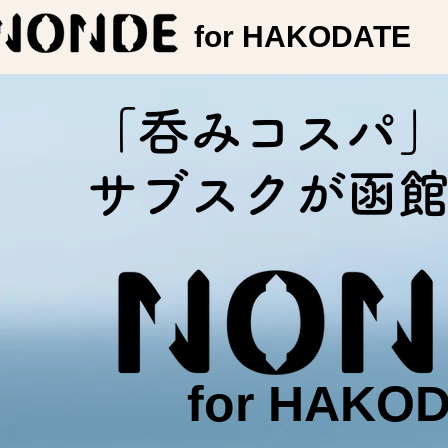
for HAKODATE
「呑みコスパ」
サブスクが​函
for HAKO