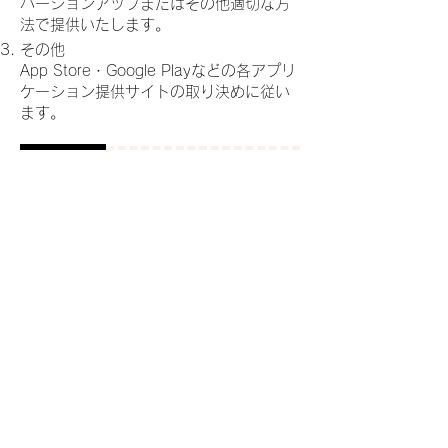
バージョンアップまたはその他適切な方
法で提供いたします。
その他
App Store・Google Playなどの各アプリ
ケーション提供サイトの取り決めに従い
ます。
継続課金の解約条件
退会はいつでも可能です。お客様ご自身
でApp Storeサブスクリプション、
Google Play定期購入より退会手続きをお
願いします。
※退会が完了した時点でサービスの提供
を停止します。
※
『NONDE for HAKODATE』利用者向
け利用規約
に記載の通り、月額利用料の
払い戻しは行われません。
App Storeサブスクリプションの解約方
法